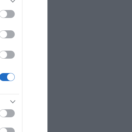
o.
 navegadores
egador para
, ten en cuenta
pueden no funcionar
nlaces según el