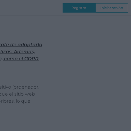
Registro
Iniciar sesión
NAL
COMPETICIONES
úrate de adaptarlo
ilizas. Además,
ón, como el GDPR
itivo (ordenador,
que el sitio web
riores, lo que