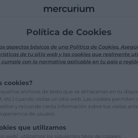
Mercurium
MÍA
EMPRESA
CULTURA
VIDA
OPINIÓN
INTERNACIO
Política de Cookies
los aspectos básicos de una Política de Cookies. Aseg
rísticas de tu sitio web y las cookies que realmente ut
 cumple con la normativa aplicable en tu país o regi
as cookies?
equeños archivos de texto que se almacenan en tu dispos
, etc.) cuando visitas un sitio web. Las cookies permiten 
itivo y recuerde cierta información sobre tus visitas ante
experiencia de usuario.
ookies que utilizamos
io web], utilizamos los siguientes tipos de cookies: