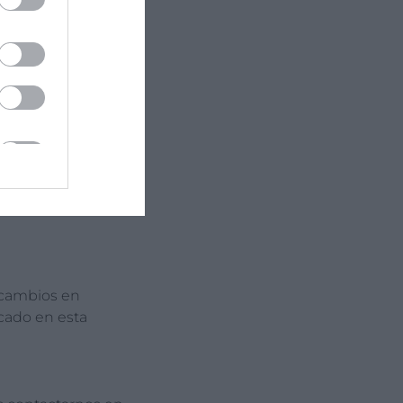
ceros que no
contenido
es están
icas de cookies
r cambios en
icado en esta