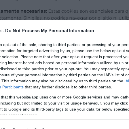
ctamente necesarias:
Estas cookies son esenciales para q
tamente. Sin ellas, no podrías navegar por el sitio ni util
m -
Do Not Process My Personal Information
ndimiento:
Estas cookies recopilan información sobre có
io web, como las páginas más visitadas o si se producen err
to opt-out of the sale, sharing to third parties, or processing of your per
cogida es anónima y se utiliza únicamente para mejorar e
formation for targeted advertising by us, please use the below opt-out s
 del sitio web.
r selection. Please note that after your opt-out request is processed y
eing interest-based ads based on personal information utilized by us or
cionalidad:
Estas cookies permiten recordar tus eleccio
disclosed to third parties prior to your opt-out. You may separately opt-
ión en la que te encuentras) y proporcionan característic
losure of your personal information by third parties on the IAB’s list of
adas.
. This information may also be disclosed by us to third parties on the
IA
Participants
that may further disclose it to other third parties.
licidad o de terceros:
Estas cookies se utilizan para mos
antes para ti. También permiten limitar el número de ve
 that this website/app uses one or more Google services and may gath
 la efectividad de las campañas publicitarias. Estas cook
including but not limited to your visit or usage behaviour. You may click 
 to Google and its third-party tags to use your data for below specifi
edes publicitarias de terceros con nuestro permiso.
ogle consent section.
mos las cookies?