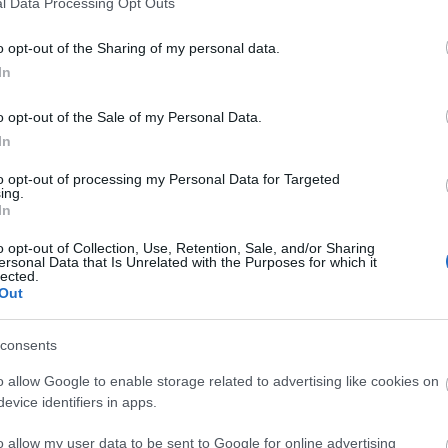
l Data Processing Opt Outs
kies para diversos fines, como:
o opt-out of the Sharing of my personal data.
eferencias y configuraciones.
In
ionalidad y el rendimiento del sitio web.
tilizas nuestro sitio para mejorar la experiencia del usuari
o opt-out of the Sale of my Personal Data.
In
cios personalizados en función de tus intereses.
to opt-out of processing my Personal Data for Targeted
 cookies
ing.
In
/o eliminar las cookies según desees. La mayoría de los
r tus preferencias de cookies. Puedes configurar tu nav
o opt-out of Collection, Use, Retention, Sale, and/or Sharing
ersonal Data that Is Unrelated with the Purposes for which it
es o eliminar las que ya están almacenadas. Sin embargo
lected.
Out
quear o eliminar cookies, algunas partes del sitio web 
consents
 cookies en tu navegador, puedes seguir los siguientes e
o allow Google to enable storage related to advertising like cookies on
ices:
evice identifiers in apps.
e:
Instrucciones
o allow my user data to be sent to Google for online advertising