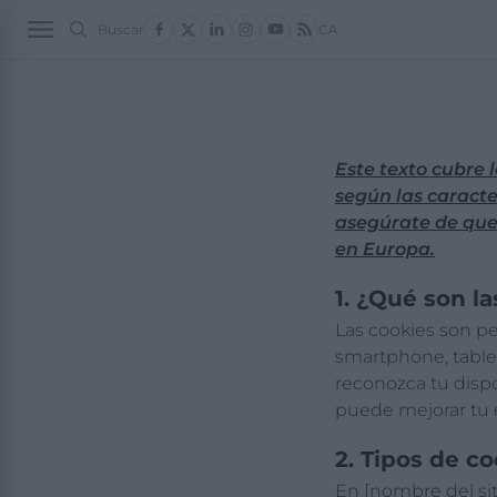
Buscar
CA
POLÍTICA 2
ECONO
Este texto cubre 
según las caracte
asegúrate de que
en Europa.
1. ¿Qué son l
Las cookies son p
smartphone, tablet
reconozca tu dispos
puede mejorar tu 
2. Tipos de c
En [nombre del sit