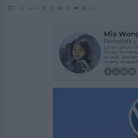
Buscar
CA
POLÍTICA 2
ECONO
Mia Won
Periodista y
Lorem ipsum dol
Donec fermentum
ex velit. Sed s
viverra. Aliquam