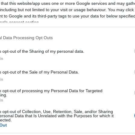
 mínimos de un mes
 that this website/app uses one or more Google services and may gath
ÍA
20/07/2021
including but not limited to your visit or usage behaviour. You may click 
in prolonga su racha bajista y pierde los 30.000 dólares
Lo 
 to Google and its third-party tags to use your data for below specifi
era vez desde el pasado 22 de junio. La criptomoneda
lar, que hoy recorta más de un 3%, ya ha borrado
ogle consent section.
as las ganancias que acumulaba en el año.
ac americanas 'cazan' 24 firmas europeas
l Data Processing Opt Outs
.000 millones
A
20/07/2021
o opt-out of the Sharing of my personal data.
rvisores de los mercados europeos empiezan a
 con preocupación la posibilidad de que decenas de
In
 del continente, con grandes perspectivas de
nto.
o opt-out of the Sale of my Personal Data.
anic colisiona con un iceberg y se hunde en
In
ano Atlántico
to opt-out of processing my Personal Data for Targeted
14/07/2021
ing.
jo de evacuación fue extremadamente compleja a
 varias causas. El hundimiento del Titanic se cobró la
In
1.500 personas aproximadamente.
o opt-out of Collection, Use, Retention, Sale, and/or Sharing
ersonal Data that Is Unrelated with the Purposes for which it
ipsum dolor sit amet consectetur
lected.
Out
ing elit fusce tortor eros rutrum a sapien
ra ne