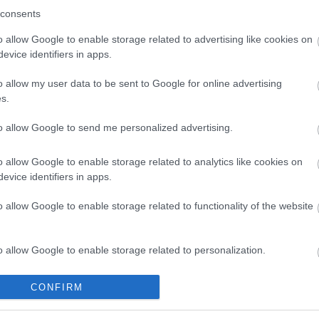
07/06/2021
consents
sum dolor sit amet, consectetur adipiscing elit,
na ipsum, aliquam blandit arcu eu, rutrum sodales
o allow Google to enable storage related to advertising like cookies on
asellus accumsan vehicula sem, id rhoncus augue
id, donec posuere viverra auctor, vestibulum volutpat
evice identifiers in apps.
u
o allow my user data to be sent to Google for online advertising
 adjudica nuevos contratos de autobuses
s.
anía e Italia
ÍA
25/01/2021
sa con sede en Beasáin se ha adjudicado contratos
to allow Google to send me personalized advertising.
entrega de 80 autobuses en Roma y otros 36 en
Târgu Jiu a través de la filial Solaris
o allow Google to enable storage related to analytics like cookies on
evice identifiers in apps.
ento íntegro en semilibertad de penas de
o allow Google to enable storage related to functionality of the website
alía de Málaga pide el ingreso en prisión
o allow Google to enable storage related to personalization.
eño de la finca donde murió Julen
20/01/2021
o allow Google to enable storage related to security, including
CONFIRM
cation functionality and fraud prevention, and other user protection.