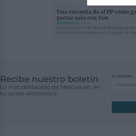
Una encuesta da al PP como ga
pactar solo con Vox
OPINIÓN
18/01/2021
La formación de Teresa Rodríguez en
la coalición Podemos-IU, según el dia
Recibe nuestro boletín
Tu nombre
Lo más destacado de Mercurium, en
tu correo electrónico