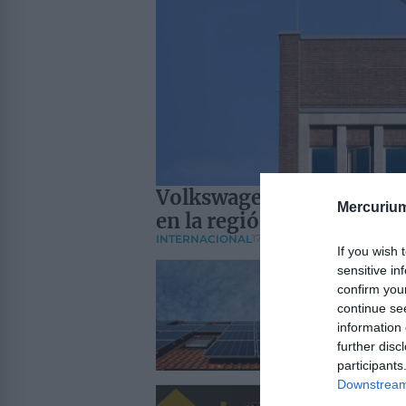
Volkswagen examina una 
Mercuriu
en la región china de Xin
INTERNACIONAL
17/02/2024
If you wish 
Princip
sensitive in
ECONOM
confirm you
Son vari
continue se
cuestion
information 
further disc
participants
Downstream 
El bitc