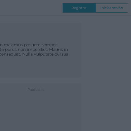
Registro
Iniciar sesión
NAL
COMPETICIONES
pien maximus posuere semper.
ta purus non imperdiet. Mauris in
onsequat. Nulla vulputate cursus