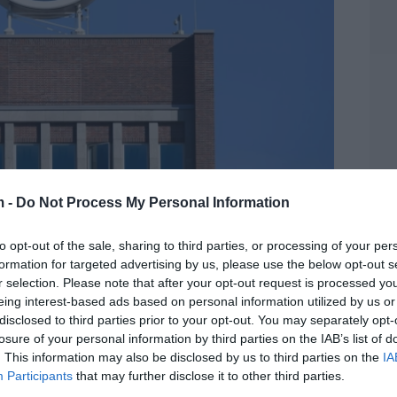
reorganización de sus actividades
m -
Do Not Process My Personal Information
jiang
to opt-out of the sale, sharing to third parties, or processing of your per
ales ventajas de la energía solar
formation for targeted advertising by us, please use the below opt-out s
ÍA
18/03/2022
r selection. Please note that after your opt-out request is processed y
os los factores que nos llevan como sociedad a
eing interest-based ads based on personal information utilized by us or
arnos el modelo energético actual
disclosed to third parties prior to your opt-out. You may separately opt-
losure of your personal information by third parties on the IAB’s list of
. This information may also be disclosed by us to third parties on the
IA
Participants
that may further disclose it to other third parties.
oin cae por debajo de los 30.000 dólares y