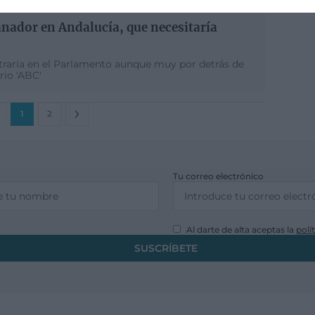
nador en Andalucía, que necesitaría
traría en el Parlamento aunque muy por detrás de
rio 'ABC'
1
2
Tu correo electrónico
Al darte de alta aceptas la
polí
SUSCRÍBETE