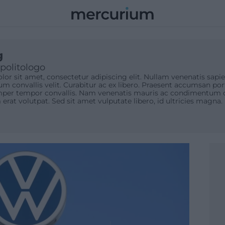
Mercurium
MÍA
EMPRESA
CULTURA
VIDA
OPINIÓN
INTERNACIO
g
 politologo
or sit amet, consectetur adipiscing elit. Nullam venenatis sa
 convallis velit. Curabitur ac ex libero. Praesent accumsan por
emper tempor convallis. Nam venenatis mauris ac condimentum c
 erat volutpat. Sed sit amet vulputate libero, id ultricies magna.